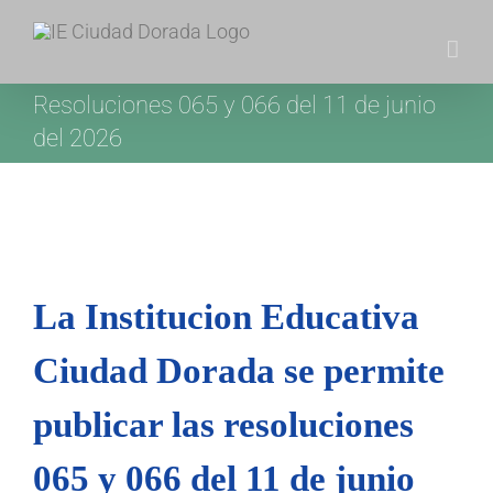
Skip
to
content
Resoluciones 065 y 066 del 11 de junio
del 2026
La Institucion Educativa
Ciudad Dorada se permite
publicar las r
esoluciones
065 y 066 del 11 de junio