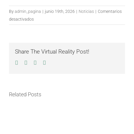
By
admin_pagina
|
junio 19th, 2026
|
Noticias
|
Comentarios
en
desactivados
Resoluciones
065
y
066
Share The Virtual Reality Post!
del
Facebook
Twitter
LinkedIn
Email
11
de
junio
del
IE CIUDAD DORADA
Related Posts
2026
Frente A la Manz 26,
B/ Ciudad Dorada